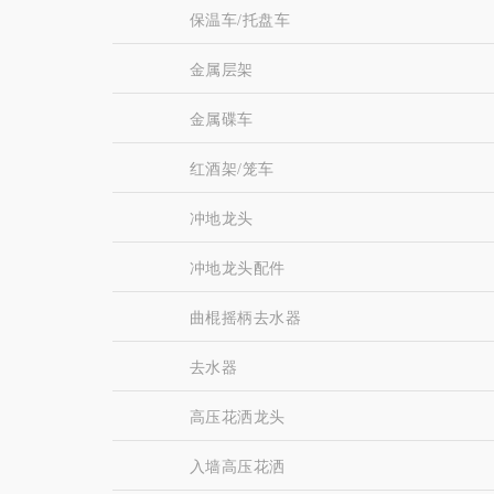
保温车/托盘车
金属层架
金属碟车
红酒架/笼车
冲地龙头
冲地龙头配件
曲棍摇柄去水器
去水器
高压花洒龙头
入墙高压花洒