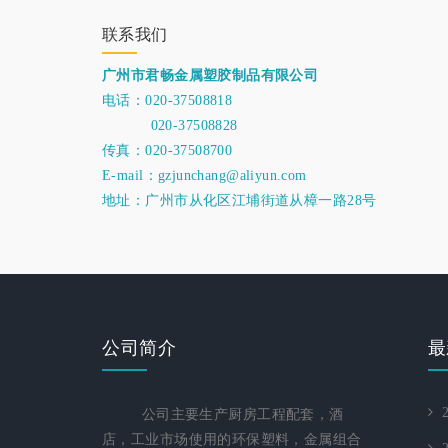
联系我们
广州市君畅金属塑胶制品有限公司
电话：020-37508818
020-37508828
传真：020-37508700
E-mail：gzjunchang@aliyun.com
地址：广州市从化区江埔街道从樟一路28号
公司简介
最
2
公司主要生产厨房工程配套，酒
店，工业市场使用的环保塑料，金属组合