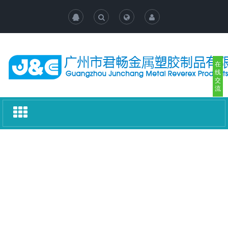
在
线
交
流