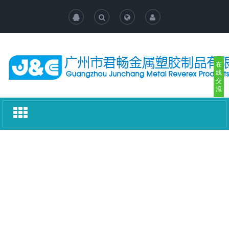
在
线
交
流