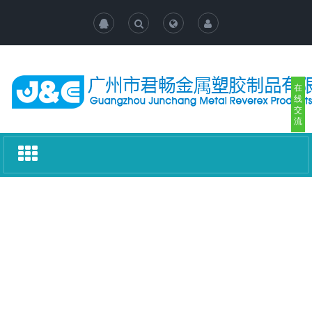
在
线
交
流